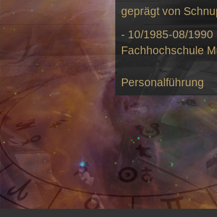
geprägt von Schnu
- 10/1985-08/1990 
Fachhochschule 
mit den Sch
Personalführung
- 1984-1995 Vor, w
verschiedenen Un
Werbeagenturen
- Seit 1990 Intensi
Eintauchen in die 
des Universum