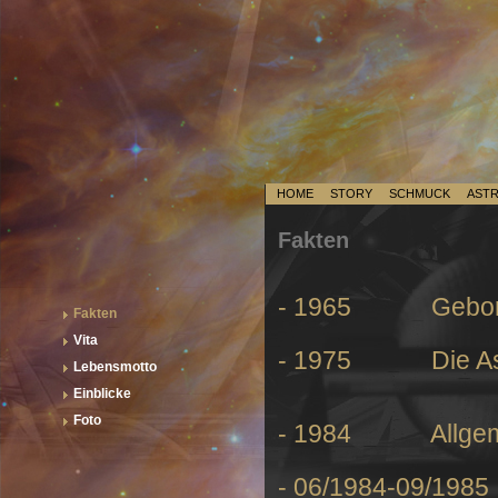
HOME
STORY
SCHMUCK
AST
Fakten
- 1965 Geboren a
Fakten
Vita
- 1975 Die Astrol
Lebensmotto
Einblicke
Foto
- 1984 Allgemei
- 06/1984-09/1985 