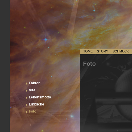
HOME
STORY
SCHMUCK
Foto
Fakten
Vita
Lebensmotto
Einblicke
Foto